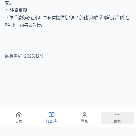
家。
⚠️
注意事项
下单后请务必在小红书私信提供您的店铺链接和联系邮箱,我们将在
24 小时内与您对接。
最后更新:
2025/12/3
首页
知识库
登录
更多